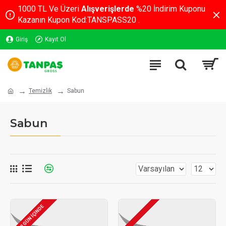
1000 TL Ve Üzeri
Alışverişlerde
%20 İndirim Kuponu
Kazanın Kupon Kod:TANSPASS20 .
Giriş
Kayıt Ol
Temizlik
Sabun
Sabun
2-3 GÜN IÇINDE